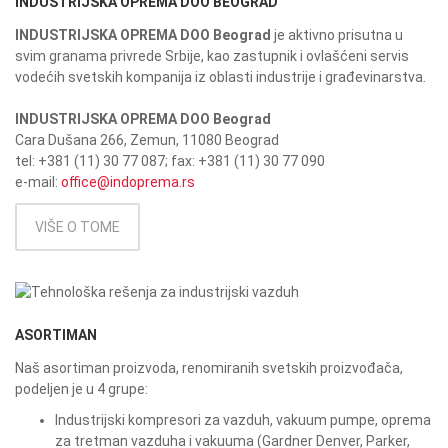
INDUSTRIJSKA OPREMA DOO BEOGRAD
INDUSTRIJSKA OPREMA DOO Beograd
je aktivno prisutna u
svim granama privrede Srbije, kao zastupnik i ovlašćeni servis
vodećih svetskih kompanija iz oblasti industrije i građevinarstva.
INDUSTRIJSKA OPREMA DOO Beograd
Cara Dušana 266, Zemun, 11080 Beograd
tel: +381 (11) 30 77 087; fax: +381 (11) 30 77 090
e-mail:
office@indoprema.rs
VIŠE O TOME
ASORTIMAN
Naš asortiman proizvoda, renomiranih svetskih proizvođača,
podeljen je u 4 grupe:
Industrijski kompresori za vazduh, vakuum pumpe, oprema
za tretman vazduha i vakuuma (Gardner Denver, Parker,