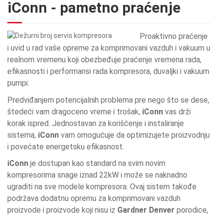
iConn - pametno praćenje
Proaktivno praćenje
i uvid u rad vaše opreme za komprimovani vazduh i vakuum u
realnom vremenu koji obezbeđuje praćenje vremena rada,
efikasnosti i performansi rada kompresora, duvaljki i vakuum
pumpi.
Predviđanjem potencijalnih problema pre nego što se dese,
štedeći vam dragoceno vreme i trošak,
iConn
vas drži
korak ispred. Jednostavan za korišćenje i instaliranje
sistema,
iConn
vam omogućuje da optimizujete proizvodnju
i povećate energetsku efikasnost.
iConn
je dostupan kao standard na svim novim
kompresorima snage iznad 22kW i može se naknadno
ugraditi na sve modele kompresora. Ovaj sistem takođe
podržava dodatnu opremu za komprimovani vazduh
proizvode i proizvode koji nisu iz
Gardner Denver
porodice,