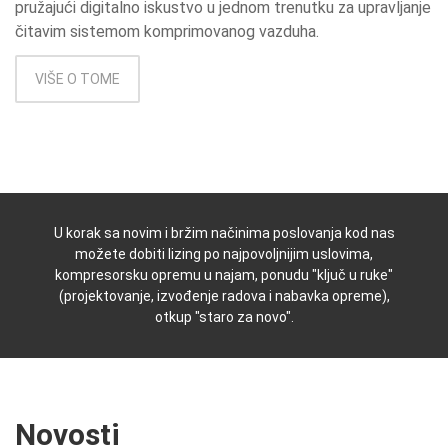
pružajući digitalno iskustvo u jednom trenutku za upravljanje
čitavim sistemom komprimovanog vazduha.
VIŠE O TOME
U korak sa novim i bržim načinima poslovanja kod nas
možete dobiti lizing po najpovoljnijim uslovima,
kompresorsku opremu u najam, ponudu "ključ u ruke"
(projektovanje, izvođenje radova i nabavka opreme),
otkup "staro za novo".
Novosti