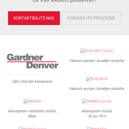
KONTAKTIRAJTE NAS
POGLEDAJTE PROIZVODE
Vakuum pumpe i duvaljke vazduha
Uljni i bezuljni kompresori
Vakuum pumpe i duvaljke vazduha
Adsorpcioni i rashladni sušači,
Adsorpcioni sušači
filteri
-25 do -70°C