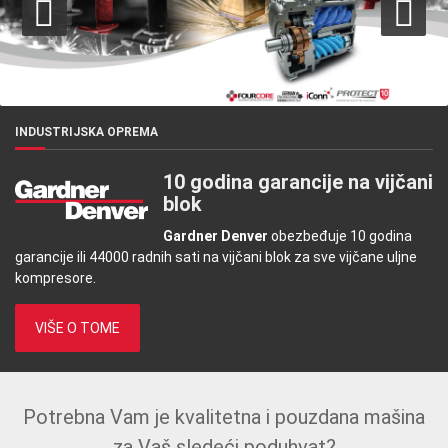
INDUSTRIJSKA OPREMA
10 godina garancije na vijčani
blok
Gardner Denver
obezbeđuje 10 godina
garancije ili 44000 radnih sati na vijčani blok za sve vijčane uljne
kompresore.
VIŠE O TOME
Potrebna Vam je kvalitetna i pouzdana mašina
za Vaš sledeći poduhvat?