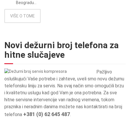
Beogradu...
VIŠE O TOME
Novi dežurni broj telefona za
hitne slučajeve
Pažljivo
osluškujući Vaše potrebe i zahteve, uveli smo novu dežurnu
telefonsku liniju za servis. Na ovaj način smo omogućili brzu
i kvalitetnu uslugu kad god Vam je ona potrebna. Za sve
hitne servisne intervencije van radnog vremena, tokom
praznika i neradnim danima možete nas kontaktirati na broj
+381 (0) 62 645 487
telefona
.