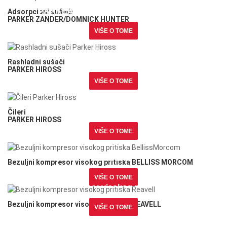
PARKER ZANDER/DOMNICK HUNTER
Adsorpcioni sušači
PARKER ZANDER/DOMNICK HUNTER
VIŠE O TOME
Rashladni sušači
PARKER HIROSS
Rashladni sušači
PARKER HIROSS
VIŠE O TOME
Čileri
PARKER HIROSS
Čileri
PARKER HIROSS
VIŠE O TOME
Bezuljni kompresor visokog pritiska BELLISS
MORCOM
Bezuljni kompresor visokog pritiska BELLISS MORCOM
VIŠE O TOME
Bezuljni kompresor visokog pritiska REAVELL
Bezuljni kompresor visokog pritiska REAVELL
VIŠE O TOME