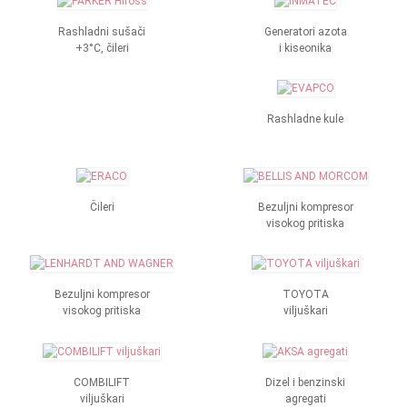
Rashladni sušači
Generatori azota
+3°C, čileri
i kiseonika
Rashladne kule
Čileri
Bezuljni kompresor
visokog pritiska
Bezuljni kompresor
TOYOTA
visokog pritiska
viljuškari
COMBILIFT
Dizel i benzinski
viljuškari
agregati