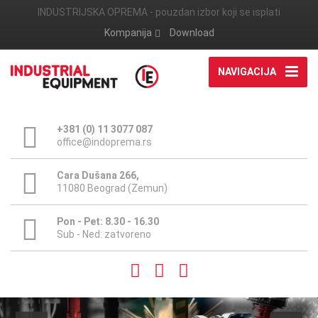
INDUSTRIJSKA OPREMA - pouzdan izbor koji se isplati
Kompanija
Download
NAVIGACIJA
+381 (0) 11 3077 087
office@indoprema.rs
Cara Dušana 266,
11080 Beograd (Zemun)
Pon - Pet: 8.30 - 16.30
Sub - Ned: zatvoreno