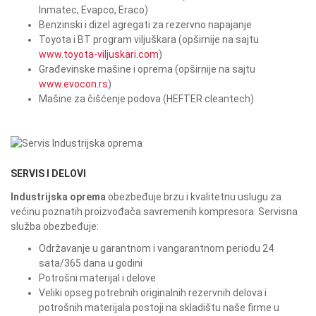
Inmatec, Evapco, Eraco)
Benzinski i dizel agregati za rezervno napajanje
Toyota i BT program viljuškara (opširnije na sajtu
www.toyota-viljuskari.com
)
Građevinske mašine i oprema (opširnije na sajtu
www.evocon.rs
)
Mašine za čišćenje podova (HEFTER cleantech)
SERVIS I DELOVI
Industrijska oprema
obezbeđuje brzu i kvalitetnu uslugu za
većinu poznatih proizvođača savremenih kompresora. Servisna
služba obezbeđuje:
Održavanje u garantnom i vangarantnom periodu 24
sata/365 dana u godini
Potrošni materijal i delove
Veliki opseg potrebnih originalnih rezervnih delova i
potrošnih materijala postoji na skladištu naše firme u